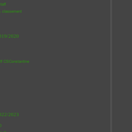
taff
& classement
019/2020
aff CSConstantine
022/2023
O