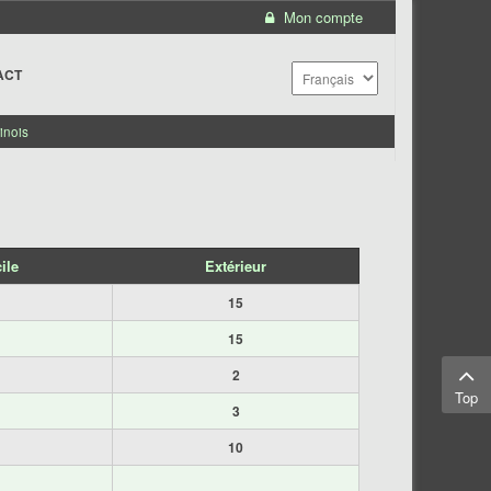
Mon compte
ACT
inois
ile
Extérieur
15
15
2
Top
3
10