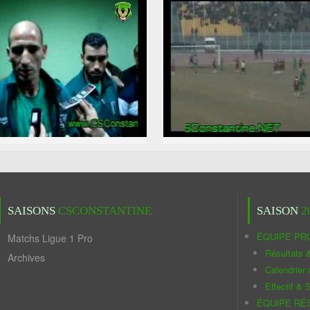
SAISONS
CSCONSTANTINE
SAISON
2
ÉQUIPE PR
Matchs Ligue 1 Pro
Résultats 
Archives
Calendrier
Effectif & S
ÉQUIPE RÉ