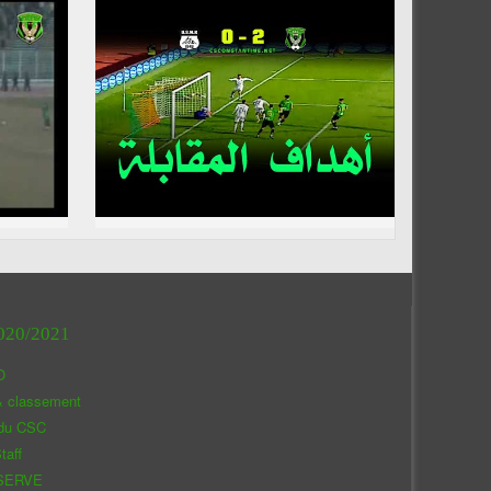
020/2021
O
& classement
 du CSC
taff
SERVE