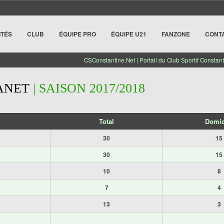
ITÉS
CLUB
ÉQUIPE PRO
ÉQUIPE U21
FANZONE
CONT
CSConstantine.Net | Portail du Club Sportif Constant
ANET
| SAISON 2017/2018
Total
Domic
30
15
30
15
10
8
7
4
13
3