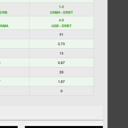
1-2
CRB
USMH
-
DRBT
4-0
USMA
USB
-
DRBT
41
2.73
13
3
0.87
28
7
1.87
0