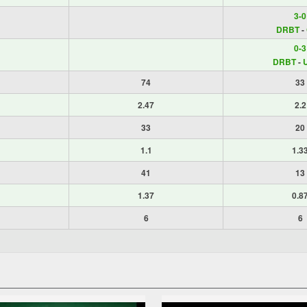
3-0
DRBT
-
0-3
DRBT
-
74
33
2.47
2.2
33
20
1.1
1.3
41
13
1.37
0.8
6
6