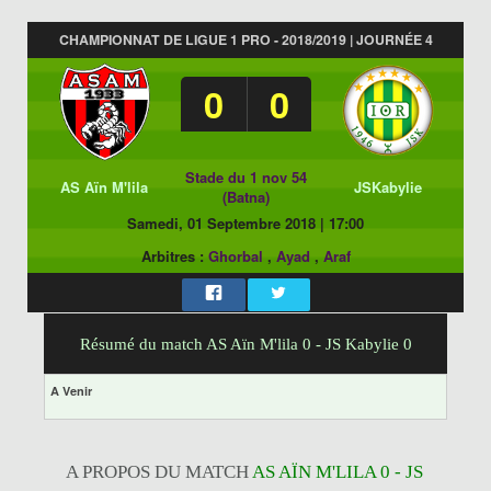
CHAMPIONNAT DE LIGUE 1 PRO - 2018/2019 | JOURNÉE 4
0
0
Stade du 1 nov 54
AS Aïn M'lila
JSKabylie
(Batna)
Samedi, 01 Septembre 2018
|
17:00
Arbitres :
Ghorbal
,
Ayad
,
Araf
Résumé du match AS Aïn M'lila 0 - JS Kabylie 0
A Venir
A PROPOS DU MATCH
AS AÏN M'LILA 0 - JS