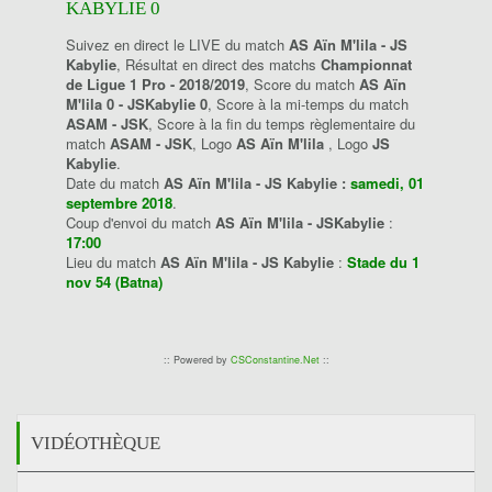
KABYLIE 0
Suivez en direct le LIVE du match
AS Aïn M'lila - JS
Kabylie
, Résultat en direct des matchs
Championnat
de Ligue 1 Pro - 2018/2019
, Score du match
AS Aïn
M'lila 0 - JSKabylie 0
, Score à la mi-temps du match
ASAM - JSK
, Score à la fin du temps règlementaire du
match
ASAM - JSK
, Logo
AS Aïn M'lila
, Logo
JS
Kabylie
.
Date du match
AS Aïn M'lila - JS Kabylie :
samedi, 01
septembre 2018
.
Coup d'envoi du match
AS Aïn M'lila - JSKabylie
:
17:00
Lieu du match
AS Aïn M'lila - JS Kabylie
:
Stade du 1
nov 54 (Batna)
:: Powered by
CSConstantine.Net
::
VIDÉOTHÈQUE