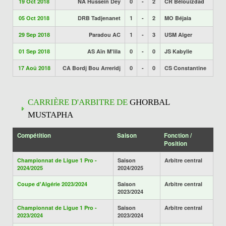
19 Oct 2018
NA Hussein Dey
0
-
2
CR Bélouizdad
05 Oct 2018
DRB Tadjenanet
1
-
2
MO Béjaia
29 Sep 2018
Paradou AC
1
-
3
USM Alger
01 Sep 2018
AS Aïn M'lila
0
-
0
JS Kabylie
17 Aoû 2018
CA Bordj Bou Arreridj
0
-
0
CS Constantine
CARRIÈRE D'ARBITRE DE
GHORBAL
MUSTAPHA
Compétition
Saison
Fonction /
Position
Championnat de Ligue 1 Pro -
Saison
Arbitre central
2024/2025
2024/2025
Coupe d'Algérie 2023/2024
Saison
Arbitre central
2023/2024
Championnat de Ligue 1 Pro -
Saison
Arbitre central
2023/2024
2023/2024