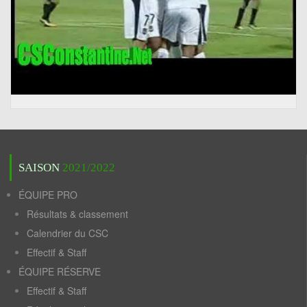
SAISON
2021/2022
ÉQUIPE PRO
Résultats & classement
Calendrier du CSC
Effectif & Staff
ÉQUIPE RÉSERVE
Effectif & Staff