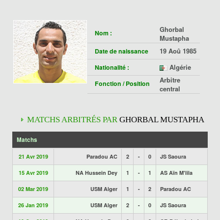
Ghorbal
Nom :
Mustapha
19 Aoû 1985
Date de naissance
Algérie
Nationalité :
Arbitre
Fonction / Position
central
MATCHS ARBITRÉS PAR
GHORBAL MUSTAPHA
Matchs
21 Avr 2019
Paradou AC
2
-
0
JS Saoura
15 Avr 2019
NA Hussein Dey
1
-
1
AS Aïn M'lila
02 Mar 2019
USM Alger
1
-
2
Paradou AC
26 Jan 2019
USM Alger
2
-
0
JS Saoura