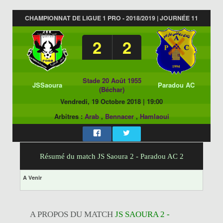
CHAMPIONNAT DE LIGUE 1 PRO - 2018/2019 | JOURNÉE 11
2
2
Stade 20 Août 1955
JSSaoura
Paradou AC
(Béchar)
Vendredi, 19 Octobre 2018
|
19:00
Arbitres :
Arab
,
Bennacer
,
Hamlaoui
Résumé du match JS Saoura 2 - Paradou AC 2
A Venir
A PROPOS DU MATCH
JS SAOURA 2 -