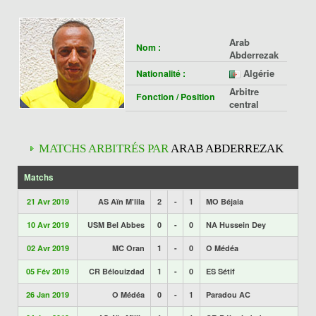
Arab
Nom :
Abderrezak
Algérie
Nationalité :
Arbitre
Fonction / Position
central
MATCHS ARBITRÉS PAR
ARAB ABDERREZAK
Matchs
21 Avr 2019
AS Aïn M'lila
2
-
1
MO Béjaia
10 Avr 2019
USM Bel Abbes
0
-
0
NA Hussein Dey
02 Avr 2019
MC Oran
1
-
0
O Médéa
05 Fév 2019
CR Bélouizdad
1
-
0
ES Sétif
26 Jan 2019
O Médéa
0
-
1
Paradou AC