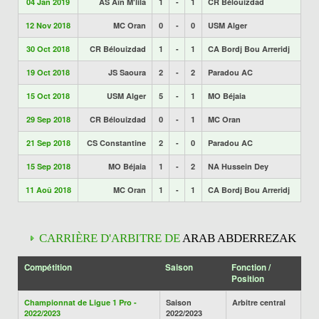
04 Jan 2019
AS Aïn M'lila
1
-
1
CR Bélouizdad
12 Nov 2018
MC Oran
0
-
0
USM Alger
30 Oct 2018
CR Bélouizdad
1
-
1
CA Bordj Bou Arreridj
19 Oct 2018
JS Saoura
2
-
2
Paradou AC
15 Oct 2018
USM Alger
5
-
1
MO Béjaia
29 Sep 2018
CR Bélouizdad
0
-
1
MC Oran
21 Sep 2018
CS Constantine
2
-
0
Paradou AC
15 Sep 2018
MO Béjaia
1
-
2
NA Hussein Dey
11 Aoû 2018
MC Oran
1
-
1
CA Bordj Bou Arreridj
CARRIÈRE D'ARBITRE DE
ARAB ABDERREZAK
Compétition
Saison
Fonction /
Position
Championnat de Ligue 1 Pro -
Saison
Arbitre central
2022/2023
2022/2023