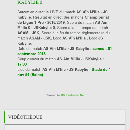
KABYLIE 0
Suivez en direct le LIVE du match
AS Aïn M'lila - JS
Kabylie
, Résultat en direct des matchs
Championnat
de Ligue 1 Pro - 2018/2019
, Score du match
AS Aïn
M'lila 0 - JSKabylie 0
, Score à la mi-temps du match
ASAM - JSK
, Score à la fin du temps règlementaire du
match
ASAM - JSK
, Logo
AS Aïn M'lila
, Logo
JS
Kabylie
.
Date du match
AS Aïn M'lila - JS Kabylie :
samedi, 01
septembre 2018
.
Coup d'envoi du match
AS Aïn M'lila - JSKabylie
:
17:00
Lieu du match
AS Aïn M'lila - JS Kabylie
:
Stade du 1
nov 54 (Batna)
:: Powered by
CSConstantine.Net
::
VIDÉOTHÈQUE