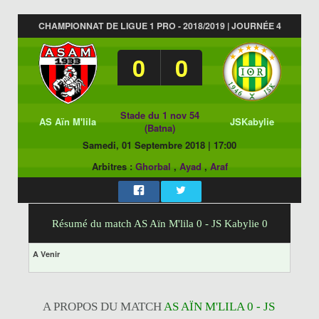
CHAMPIONNAT DE LIGUE 1 PRO - 2018/2019 | JOURNÉE 4
0
0
Stade du 1 nov 54
AS Aïn M'lila
JSKabylie
(Batna)
Samedi, 01 Septembre 2018
|
17:00
Arbitres :
Ghorbal
,
Ayad
,
Araf
Résumé du match AS Aïn M'lila 0 - JS Kabylie 0
A Venir
A PROPOS DU MATCH
AS AÏN M'LILA 0 - JS