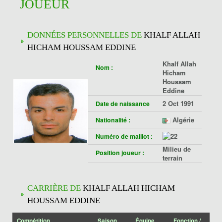
JOUEUR
DONNÉES PERSONNELLES DE
KHALF ALLAH
HICHAM HOUSSAM EDDINE
Khalf Allah
Nom :
Hicham
Houssam
Eddine
2 Oct 1991
Date de naissance
Algérie
Nationalité :
Numéro de maillot :
Milieu de
Position joueur :
terrain
CARRIÈRE DE
KHALF ALLAH HICHAM
HOUSSAM EDDINE
Compétition
Saison
Équipe
Fonction /