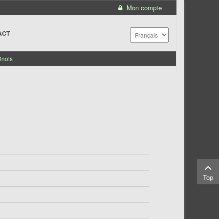
Mon compte
ACT
inois
Top