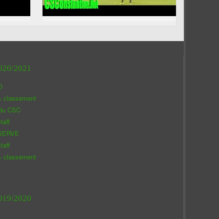
020/2021
O
& classement
 du CSC
taff
SERVE
taff
& classement
019/2020