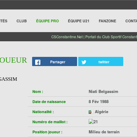
ITÉS
CLUB
ÉQUIPE PRO
ÉQUIPE U21
FANZONE
CONT
CSConstantine.Net | Portail du Club Sportif Constant
 JOUEUR
Partager
twitter
GASSIM
Niati Belgassim
Nom :
8 Fév 1988
Date de naissance
Algérie
Nationalité :
Numéro de maillot :
Milieu de terrain
Position joueur :