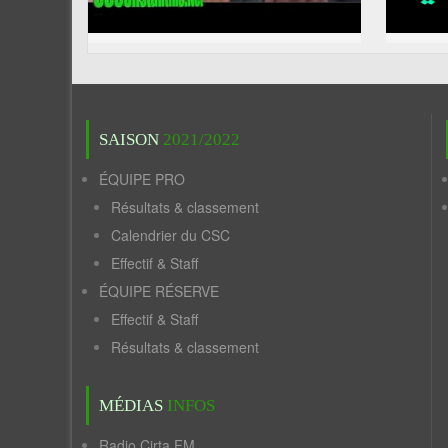
SAISON
2021/2022
ÉQUIPE PRO
Résultats & classement
Calendrier du CSC
Effectif & Staff
ÉQUIPE RÉSERVE
Effectif & Staff
Résultats & classement
MÉDIAS
INFOS
Radio Cirta FM