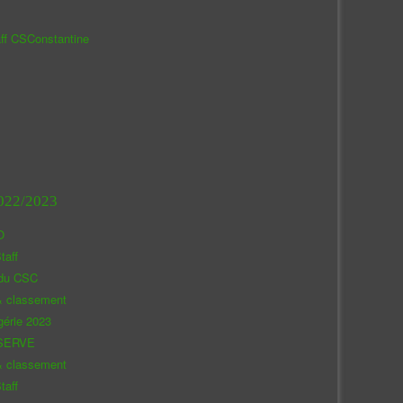
aff CSConstantine
022/2023
O
taff
 du CSC
& classement
gérie 2023
SERVE
& classement
taff