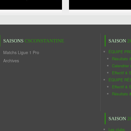
SAISONS
CSCONSTANTINE
SAISON
2
ÉQUIPE PR
Matchs Ligue 1 Pro
Résultats 
Archives
Calendrier
Effectif & S
ÉQUIPE RÉ
Effectif & S
Résultats 
SAISON
2
Les clubs