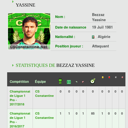
YASSINE
Bezzaz
Nom :
Yassine
19 Juil 1981
Date de naissance
Algérie
Nationalité :
Attaquant
Position joueur :
STATISTIQUES DE
BEZZAZ YASSINE
Compétition
Équipe
Championnat
CS
0
0
0
0
0
0
0
0
0
de Ligue 1
Constantine
Pro -
2017/2018
Championnat
CS
1
1
0
1
85
1
0
0
0
de Ligue 1
Constantine
Pro -
2016/2017