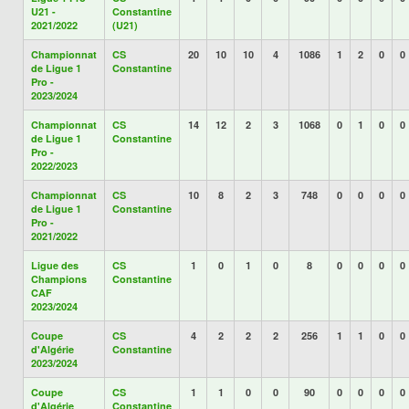
U21 -
Constantine
2021/2022
(U21)
Championnat
CS
20
10
10
4
1086
1
2
0
0
de Ligue 1
Constantine
Pro -
2023/2024
Championnat
CS
14
12
2
3
1068
0
1
0
0
de Ligue 1
Constantine
Pro -
2022/2023
Championnat
CS
10
8
2
3
748
0
0
0
0
de Ligue 1
Constantine
Pro -
2021/2022
Ligue des
CS
1
0
1
0
8
0
0
0
0
Champions
Constantine
CAF
2023/2024
Coupe
CS
4
2
2
2
256
1
1
0
0
d'Algérie
Constantine
2023/2024
Coupe
CS
1
1
0
0
90
0
0
0
0
d'Algérie
Constantine