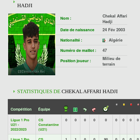
HADJI
Chekal Affari
Nom :
Hadji
24 Fév 2003
Date de naissance
Algérie
Nationalité :
47
Numéro de maillot :
Milieu de
Position joueur :
terrain
STATISTIQUES DE
CHEKAL AFFARI HADJI
Compétition
Équipe
Ligue 1 Pro
CS
0
0
0
0
0
0
0
0
0
U21 -
Constantine
2022/2023
(U21)
Ligue 1 Pro
CS
1
1
0
0
90
0
0
0
0