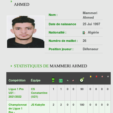
AHMED
Mammeri
Nom :
Ahmed
25 Jui 1997
Date de naissance
Algérie
Nationalité :
26
Numéro de maillot :
Défenseur
Position joueur :
STATISTIQUES DE
MAMMERI AHMED
Compétition
Équipe
Ligue 1 Pro
CS
1
1
0
0
90
0
0
0
0
U21 -
Constantine
2021/2022
(U21)
Championnat
JS Kabylie
2
2
0
0
180
0
0
0
0
de Ligue 1
Pro -