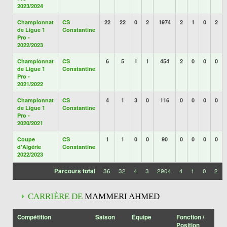
2023/2024
Championnat
CS
22
22
0
2
1974
2
1
0
2
de Ligue 1
Constantine
Pro -
2022/2023
Championnat
CS
6
5
1
1
454
2
0
0
0
de Ligue 1
Constantine
Pro -
2021/2022
Championnat
CS
4
1
3
0
116
0
0
0
0
de Ligue 1
Constantine
Pro -
2020/2021
Coupe
CS
1
1
0
0
90
0
0
0
0
d'Algérie
Constantine
2022/2023
Parcours total
36
32
4
3
2904
4
1
0
2
CARRIÈRE DE
MAMMERI AHMED
Compétition
Saison
Équipe
Fonction /
Position