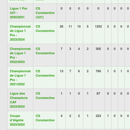
Ligue 1 Pro
CS
0
0
0
0
0
0
0
0
0
U21 -
Constantine
2020/2021
(U21)
Championnat
CS
26
11
15
5
1252
2
0
6
0
de Ligue 1
Constantine
Pro -
2023/2024
Championnat
CS
7
3
4
2
305
0
0
0
0
de Ligue 1
Constantine
Pro -
2022/2023
Championnat
CS
13
7
6
2
760
1
0
1
0
de Ligue 1
Constantine
Pro -
2021/2022
Ligue des
CS
1
1
0
1
87
0
0
0
0
Champions
Constantine
CAF
2023/2024
Coupe
CS
4
2
2
1
223
1
0
0
0
d'Algérie
Constantine
2023/2024