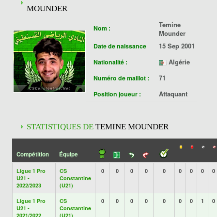
MOUNDER
Temine
Nom :
Mounder
15 Sep 2001
Date de naissance
Algérie
Nationalité :
71
Numéro de maillot :
Attaquant
Position joueur :
STATISTIQUES DE
TEMINE MOUNDER
Compétition
Équipe
Ligue 1 Pro
CS
0
0
0
0
0
0
0
0
0
U21 -
Constantine
2022/2023
(U21)
Ligue 1 Pro
CS
0
0
0
0
0
0
0
1
0
U21 -
Constantine
2021/2022
(U21)