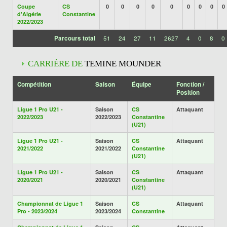
Coupe
CS
0
0
0
0
0
0
0
0
0
d'Algérie
Constantine
2022/2023
Parcours total
51
24
27
11
2627
4
0
8
0
CARRIÈRE DE
TEMINE MOUNDER
Compétition
Saison
Équipe
Fonction /
Position
Ligue 1 Pro U21 -
Saison
CS
Attaquant
2022/2023
2022/2023
Constantine
(U21)
Ligue 1 Pro U21 -
Saison
CS
Attaquant
2021/2022
2021/2022
Constantine
(U21)
Ligue 1 Pro U21 -
Saison
CS
Attaquant
2020/2021
2020/2021
Constantine
(U21)
Championnat de Ligue 1
Saison
CS
Attaquant
Pro - 2023/2024
2023/2024
Constantine