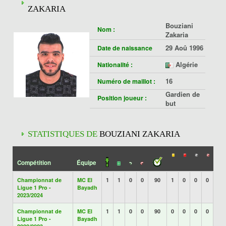
ZAKARIA
Bouziani
Nom :
Zakaria
29 Aoû 1996
Date de naissance
Algérie
Nationalité :
16
Numéro de maillot :
Gardien de
Position joueur :
but
STATISTIQUES DE
BOUZIANI ZAKARIA
Compétition
Équipe
Championnat de
MC El
1
1
0
0
90
1
0
0
0
Ligue 1 Pro -
Bayadh
2023/2024
Championnat de
MC El
1
1
0
0
90
0
0
0
0
Ligue 1 Pro -
Bayadh