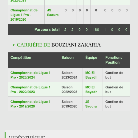
2022/2023
Championnat de
JS
0
0
0
0
0
0
0
0
0
Ligue 1 Pro -
Saoura
2019/2020
Parcours total
2
2
0
0
180
1
0
0
0
CARRIÈRE DE
BOUZIANI ZAKARIA
Compétition
Saison
Équipe
Fonction /
Position
Championnat de Ligue 1
Saison
MC El
Gardien de
Pro - 2023/2024
2023/2024
Bayadh
but
Championnat de Ligue 1
Saison
MC El
Gardien de
Pro - 2022/2023
2022/2023
Bayadh
but
Championnat de Ligue 1
Saison
JS
Gardien de
Pro - 2019/2020
2019/2020
Saoura
but
VIDÉOTHÈQUE