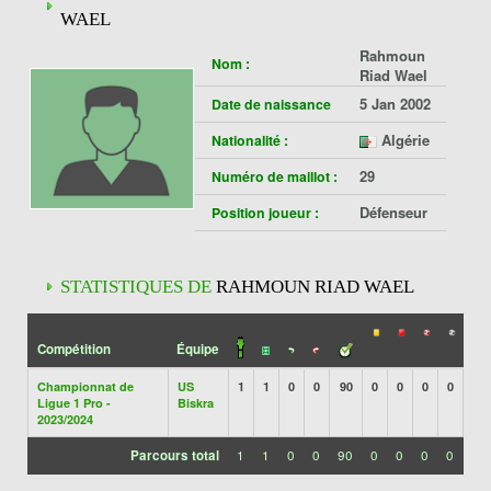
WAEL
Rahmoun
Nom :
Riad Wael
5 Jan 2002
Date de naissance
Algérie
Nationalité :
29
Numéro de maillot :
Défenseur
Position joueur :
STATISTIQUES DE
RAHMOUN RIAD WAEL
Compétition
Équipe
Championnat de
US
1
1
0
0
90
0
0
0
0
Ligue 1 Pro -
Biskra
2023/2024
Parcours total
1
1
0
0
90
0
0
0
0