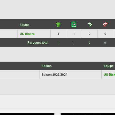
Équipe
US Biskra
1
1
0
0
Parcours total
1
1
0
0
Saison
Équipe
Saison 2023/2024
US Bis