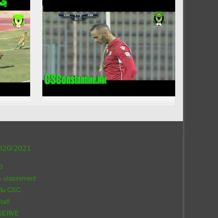
020/2021
O
& classement
 du CSC
taff
SERVE