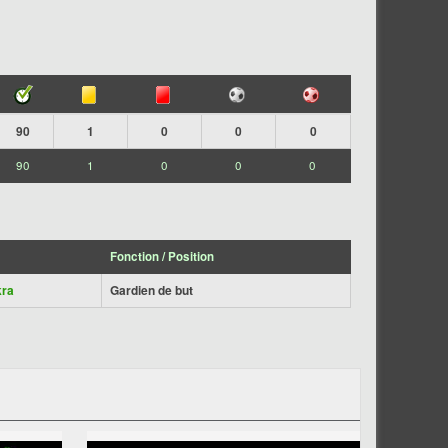
90
1
0
0
0
90
1
0
0
0
Fonction / Position
kra
Gardien de but