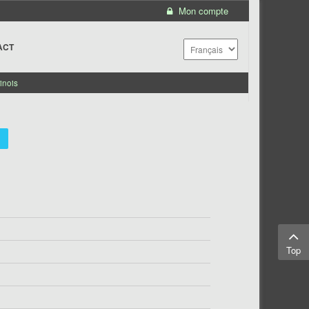
Mon compte
ACT
inois
Top