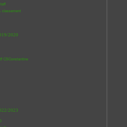
taff
& classement
019/2020
aff CSConstantine
022/2023
O