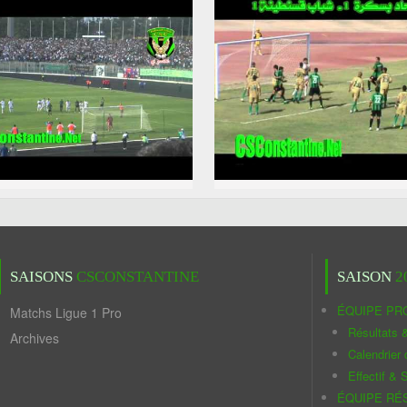
SAISONS
CSCONSTANTINE
SAISON
2
ÉQUIPE PR
Matchs Ligue 1 Pro
Résultats 
Archives
Calendrier
Effectif & S
ÉQUIPE RÉ