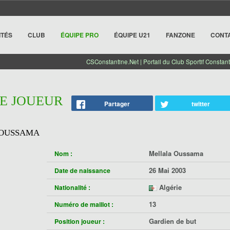
ITÉS
CLUB
ÉQUIPE PRO
ÉQUIPE U21
FANZONE
CONT
CSConstantine.Net | Portail du Club Sportif Constant
HE JOUEUR
Partager
twitter
 OUSSAMA
Mellala Oussama
Nom :
26 Mai 2003
Date de naissance
Algérie
Nationalité :
13
Numéro de maillot :
Gardien de but
Position joueur :