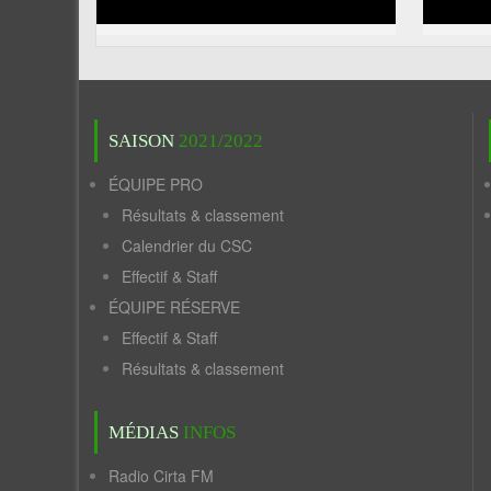
SAISON
2021/2022
ÉQUIPE PRO
Résultats & classement
Calendrier du CSC
Effectif & Staff
ÉQUIPE RÉSERVE
Effectif & Staff
Résultats & classement
MÉDIAS
INFOS
Radio Cirta FM