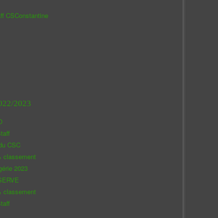
aff CSConstantine
022/2023
O
taff
 du CSC
& classement
gérie 2023
SERVE
& classement
taff