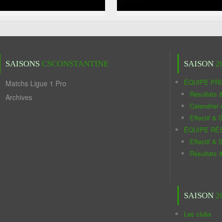
SAISONS
CSCONSTANTINE
SAISON
2
ÉQUIPE PR
Matchs Ligue 1 Pro
Résultats 
Archives
Calendrier
Effectif & S
ÉQUIPE RÉ
Effectif & S
Résultats 
SAISON
2
Les clubs