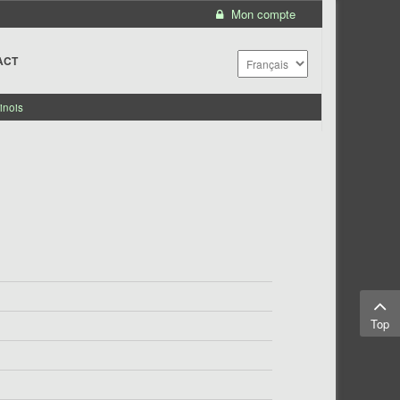
Mon compte
ACT
inois
Top