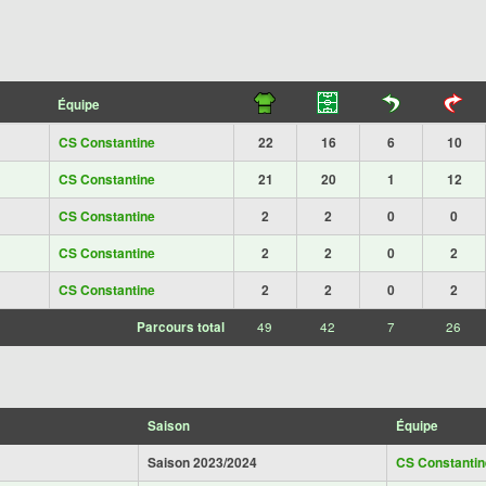
Équipe
CS Constantine
22
16
6
10
CS Constantine
21
20
1
12
CS Constantine
2
2
0
0
CS Constantine
2
2
0
2
CS Constantine
2
2
0
2
Parcours total
49
42
7
26
Saison
Équipe
Saison 2023/2024
CS Constantin