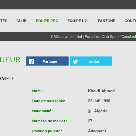
ITÉS
CLUB
ÉQUIPE PRO
ÉQUIPE U21
FANZONE
CONT
CSConstantine.Net | Portail du Club Sportif Constant
OUEUR
Partager
twitter
HMED
Khaldi Ahmed
Nom :
22 Juil 1998
Date de naissance
Algérie
Nationalité :
27
Numéro de maillot :
Attaquant
Position joueur :