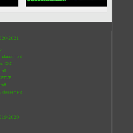
020/2021
O
& classement
 du CSC
taff
SERVE
taff
& classement
019/2020