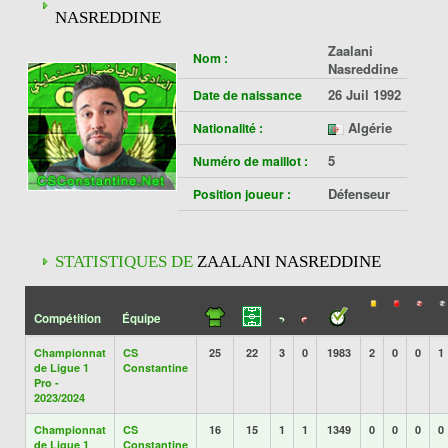
NASREDDINE
Zaalani
Nom :
Nasreddine
26 Juil 1992
Date de naissance
Algérie
Nationalité :
5
Numéro de maillot :
Défenseur
Position joueur :
STATISTIQUES DE
ZAALANI NASREDDINE
Compétition
Équipe
Championnat
CS
25
22
3
0
1983
2
0
0
1
de Ligue 1
Constantine
Pro -
2023/2024
Championnat
CS
16
15
1
1
1349
0
0
0
0
de Ligue 1
Constantine