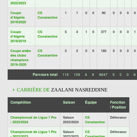
2022/2023
Coupe
CS
1
1
0
0
90
0
0
0
0
d'Algérie
Constantine
2019/2020
Coupe
CS
5
4
1
0
377
0
0
0
1
d'Algérie
Constantine
2018/2019
Coupe arabe
CS
2
2
0
0
180
0
0
0
0
des clubs
Constantine
champions
2019-2020
Parcours total
115
109
6
9
9647
5
0
0
6
CARRIÈRE DE
ZAALANI NASREDDINE
Compétition
Saison
Équipe
Fonction
/ Position
Championnat de Ligue 1 Pro
Saison
CS
Défenseur
- 2023/2024
2023/2024
Constantine
Championnat de Ligue 1 Pro
Saison
CS
Défenseur
- 2022/2023
2022/2023
Constantine