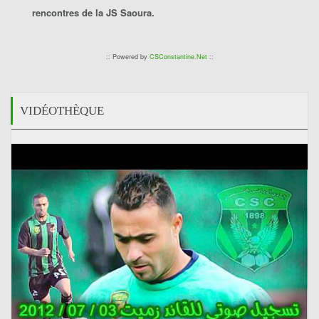
rencontres de la
JS Saoura
.
:: Powered by
CSConstantine.Net
::
VIDÉOTHÈQUE