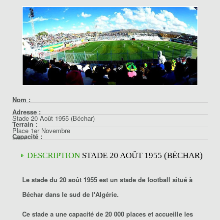
Nom :
Adresse :
Stade 20 Août 1955 (Béchar)
Terrain :
Place 1er Novembre
Capacité :
8001
Tartan
Béchar
20000
DESCRIPTION
STADE 20 AOÛT 1955 (BÉCHAR)
Algérie
Le
stade du 20 août 1955
est un stade de football situé à
Béchar
dans le sud de l'Algérie.
Ce stade a une capacité de 20 000 places et accueille les