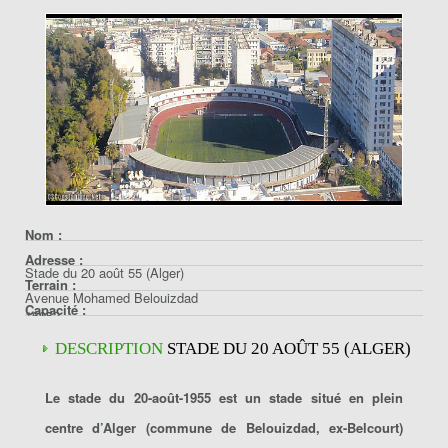
Nom :
Adresse :
Stade du 20 août 55 (Alger)
Terrain :
Avenue Mohamed Belouizdad
Capacité :
16052
Gazon artificiel
El Annasser - Alger
12000
DESCRIPTION
STADE DU 20 AOÛT 55 (ALGER)
Algérie
Le stade du 20-août-1955 est un stade situé en plein
centre d’Alger (commune de Belouizdad, ex-Belcourt)