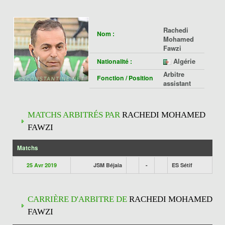
Rachedi
Nom :
Mohamed
Fawzi
Algérie
Nationalité :
Arbitre
Fonction / Position
assistant
MATCHS ARBITRÉS PAR
RACHEDI MOHAMED
FAWZI
Matchs
25 Avr 2019
JSM Béjaia
-
ES Sétif
CARRIÈRE D'ARBITRE DE
RACHEDI MOHAMED
FAWZI