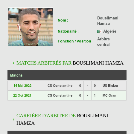
Bouslimani
Nom :
Hamza
Algérie
Nationalité :
Arbitre
Fonction / Position
central
MATCHS ARBITRÉS PAR
BOUSLIMANI HAMZA
Matchs
14 Mai 2022
CS Constantine
0
-
0
US Biskra
22 Oct 2021
CS Constantine
0
-
1
MC Oran
CARRIÈRE D'ARBITRE DE
BOUSLIMANI
HAMZA