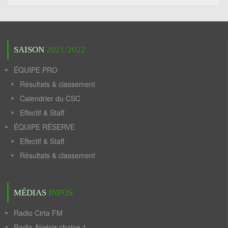
SAISON
2021/2022
ÉQUIPE PRO
Résultats & classement
Calendrier du CSC
Effectif & Staff
ÉQUIPE RÉSERVE
Effectif & Staff
Résultats & classement
MÉDIAS
INFOS
Radio Cirta FM
Radio Algérie chaine 1