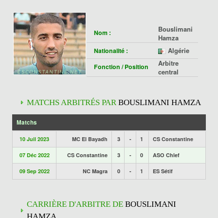
Bouslimani
Nom :
Hamza
Algérie
Nationalité :
Arbitre
Fonction / Position
central
MATCHS ARBITRÉS PAR
BOUSLIMANI HAMZA
Matchs
10 Juil 2023
MC El Bayadh
3
-
1
CS Constantine
07 Déc 2022
CS Constantine
3
-
0
ASO Chlef
09 Sep 2022
NC Magra
0
-
1
ES Sétif
CARRIÈRE D'ARBITRE DE
BOUSLIMANI
HAMZA