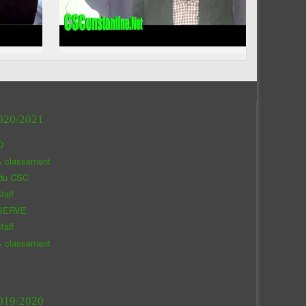
020/2021
O
& classement
 du CSC
taff
SERVE
taff
& classement
019/2020