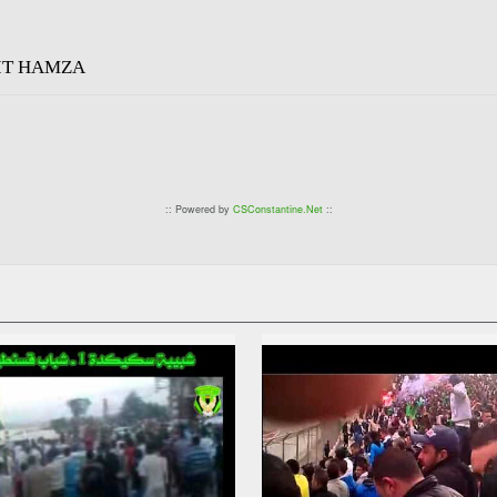
IT HAMZA
:: Powered by
CSConstantine.Net
::