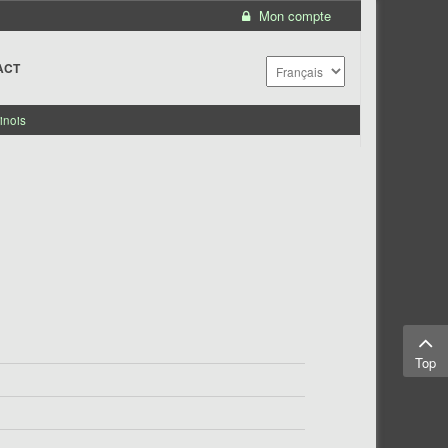
Mon compte
ACT
inois
Top