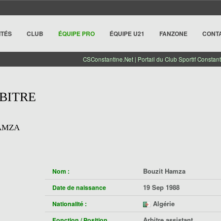
ITÉS
CLUB
ÉQUIPE PRO
ÉQUIPE U21
FANZONE
CONT
CSConstantine.Net | Portail du Club Sportif Constant
BITRE
AMZA
Bouzit Hamza
Nom :
19 Sep 1988
Date de naissance
Algérie
Nationalité :
Arbitre assistant
Fonction / Position