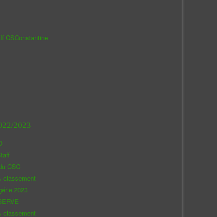
aff CSConstantine
022/2023
O
taff
 du CSC
& classement
gérie 2023
SERVE
& classement