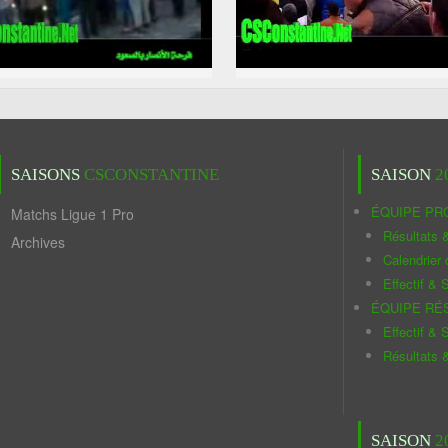
SAISONS
CSCONSTANTINE
SAISON
2
ÉQUIPE PR
Matchs Ligue 1 Pro
Résultats 
Archives
Calendrier
Effectif & S
ÉQUIPE RÉ
Effectif & S
Résultats 
SAISON
2