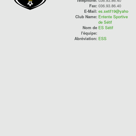
Telephone:
036.93.86.40
Fax:
036.93.86.40
Compétition
E-Mail:
es.setif19@yahoo.fr
Club Name:
Entente Sportive
Classement
de Sétif
Nom de
ES Sétif
Played
l'équipe:
Abréviation:
ESS
Points
W/D/L
Goals
Players
Saison 2024/2025
Ligue 1 Pro
2
3
5
1/2/0