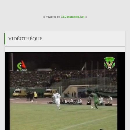
0
:: Powered by
CSConstantine.Net
::
VIDÉOTHÈQUE