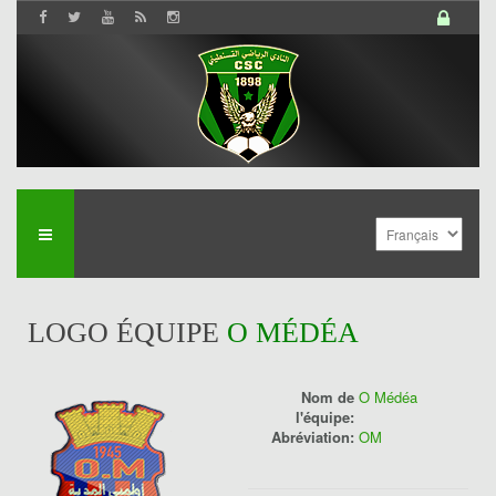
LOGO ÉQUIPE
O MÉDÉA
Nom de
O Médéa
l'équipe:
Abréviation:
OM
History