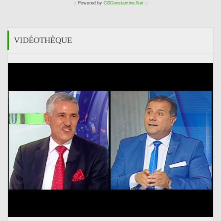
:: Powered by
CSConstantine.Net
::
VIDÉOTHÈQUE