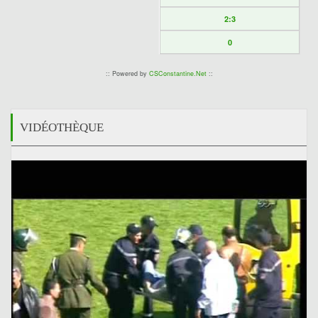
2:3
0
:: Powered by
CSConstantine.Net
::
VIDÉOTHÈQUE