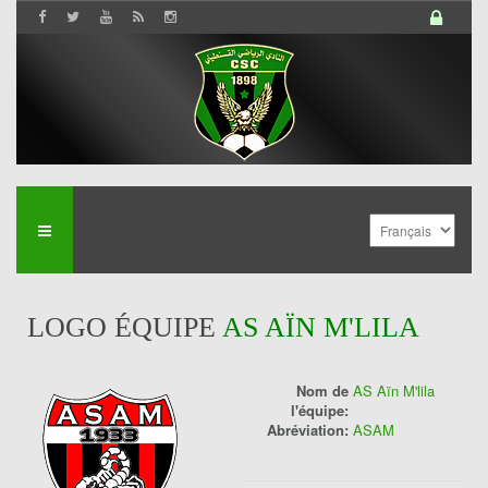
LOGO ÉQUIPE
AS AÏN M'LILA
Nom de
AS Aïn M'lila
l'équipe:
Abréviation:
ASAM
History