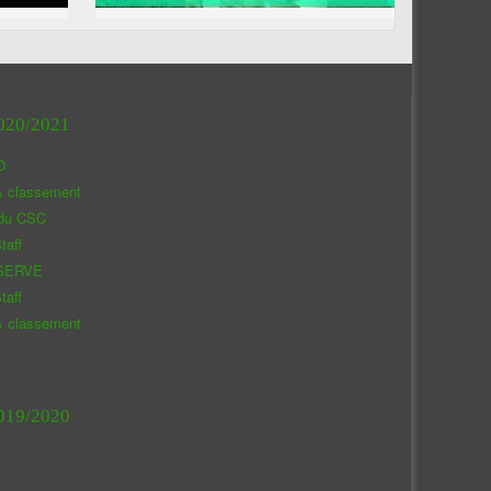
020/2021
O
& classement
 du CSC
taff
SERVE
taff
& classement
019/2020