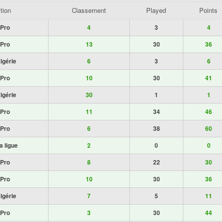
tion
Classement
Played
Points
 Pro
4
3
4
 Pro
13
30
36
lgérie
6
3
6
 Pro
10
30
41
lgérie
30
1
1
 Pro
11
34
46
 Pro
6
38
60
a ligue
2
0
0
 Pro
8
22
30
 Pro
10
30
36
lgérie
7
5
11
 Pro
3
30
44