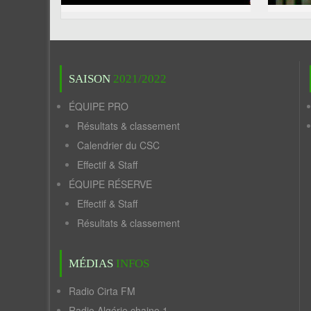
SAISON
2021/2022
ÉQUIPE PRO
Résultats & classement
Calendrier du CSC
Effectif & Staff
ÉQUIPE RÉSERVE
Effectif & Staff
Résultats & classement
MÉDIAS
INFOS
Radio Cirta FM
Radio Algérie chaine 1