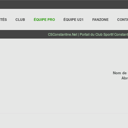
ITÉS
CLUB
ÉQUIPE PRO
ÉQUIPE U21
FANZONE
CONT
CSConstantine.Net | Portail du Club Sportif Constant
Nom de l
Abr