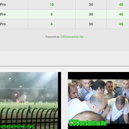
 Pro
10
30
40
 Pro
8
30
40
 Pro
4
30
45
:: Powered by
CSConstantine.Net
::