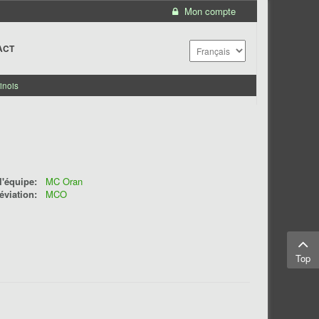
Mon compte
ACT
inois
'équipe:
MC Oran
éviation:
MCO
Top