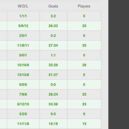
W/D/L
Goals
Players
1/1/1
3:2
0
9/9/12
26:33
20
2/0/1
5:2
0
11/8/11
27:34
30
0/0/1
1:1
0
10/16/8
32:29
26
15/15/8
51:37
0
0/0/0
0:0
0
7/9/6
28:24
25
8/12/10
33:38
23
3/2/0
9:5
9
11/11/8
19:19
15