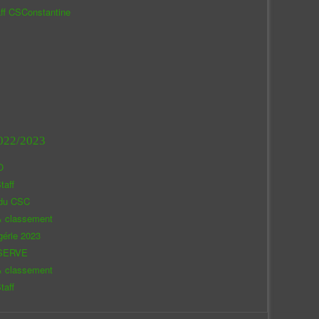
aff CSConstantine
022/2023
O
taff
 du CSC
& classement
gérie 2023
SERVE
& classement
taff