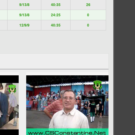
9/13/8
40:35
26
9/13/8
24:25
0
12/9/9
40:35
0