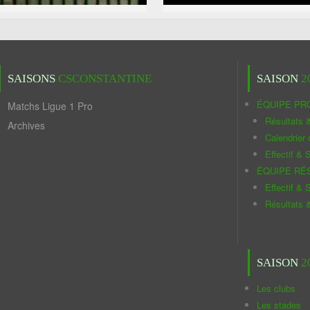
SAISONS
CSCONSTANTINE
SAISON
2
ÉQUIPE PR
Matchs Ligue 1 Pro
Résultats 
Archives
Calendrier
Effectif & S
ÉQUIPE RÉ
Effectif & S
Résultats 
SAISON
2
Les clubs
Les stades