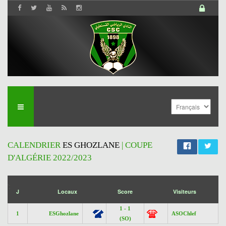
CALENDRIER
ES GHOZLANE
| COUPE
D'ALGÉRIE 2022/2023
';
J
Locaux
Score
Visiteurs
1 - 1
1
ESGhozlane
ASOChlef
(SO)