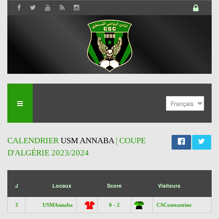
CALENDRIER
USM ANNABA
| COUPE
D'ALGÉRIE 2023/2024
';
J
Locaux
Score
Visiteurs
3
USMAnnaba
0 - 2
CSConstantine