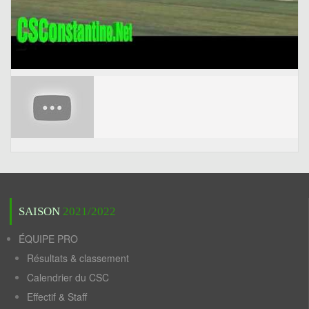
SAISON
2021/2022
ÉQUIPE PRO
Résultats & classement
Calendrier du CSC
Effectif & Staff