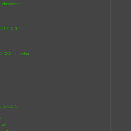
& classement
019/2020
aff CSConstantine
022/2023
O
taff