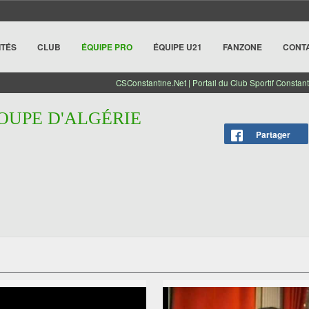
ITÉS
CLUB
ÉQUIPE PRO
ÉQUIPE U21
FANZONE
CONT
CSConstantine.Net | Portail du Club Sportif Constant
COUPE D'ALGÉRIE
Partager