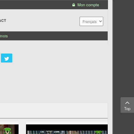
Mon compte
ACT
inois
Top