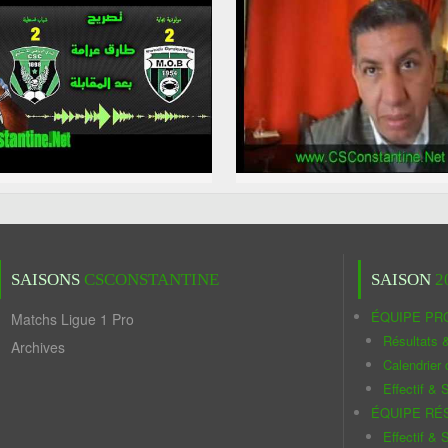
SAISONS
CSCONSTANTINE
SAISON
2
ÉQUIPE PR
Matchs Ligue 1 Pro
Résultats 
Archives
Calendrier
Effectif & S
ÉQUIPE RÉ
Effectif & S