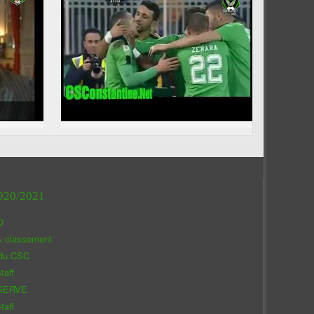
020/2021
O
& classement
 du CSC
taff
SERVE
taff