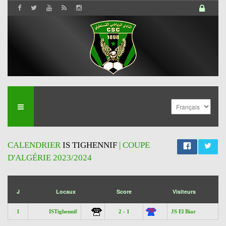
CALENDRIER
IS TIGHENNIF
| COUPE
D'ALGÉRIE 2023/2024
';
J
Locaux
Score
Visiteurs
1
ISTighennif
2 - 1
JS El Biar