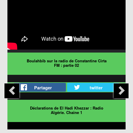
Boulahbib sur la radio de Constantine Cirta
FM : partie 02
Partager
twitter
Déclarations de El Hadi Khezzar : Radio
Algérie. Chaine 1