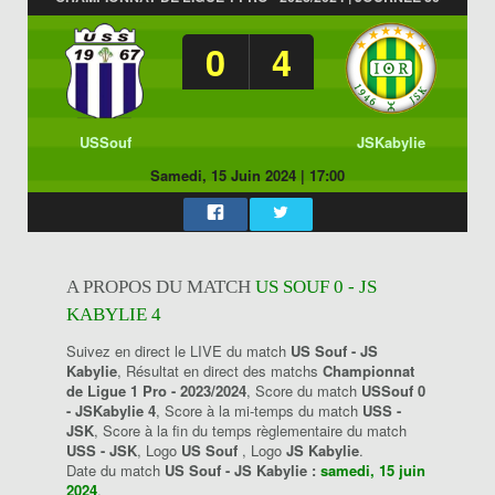
0
4
USSouf
JSKabylie
Samedi, 15 Juin 2024
|
17:00
A PROPOS DU MATCH
US SOUF 0 - JS
KABYLIE 4
Suivez en direct le LIVE du match
US Souf - JS
Kabylie
, Résultat en direct des matchs
Championnat
de Ligue 1 Pro - 2023/2024
, Score du match
USSouf 0
- JSKabylie 4
, Score à la mi-temps du match
USS -
JSK
, Score à la fin du temps règlementaire du match
USS - JSK
, Logo
US Souf
, Logo
JS Kabylie
.
Date du match
US Souf - JS Kabylie :
samedi, 15 juin
2024
.