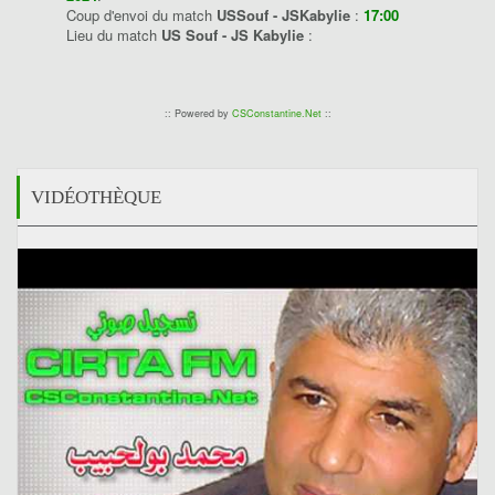
Coup d'envoi du match
USSouf - JSKabylie
:
17:00
Lieu du match
US Souf - JS Kabylie
:
:: Powered by
CSConstantine.Net
::
VIDÉOTHÈQUE