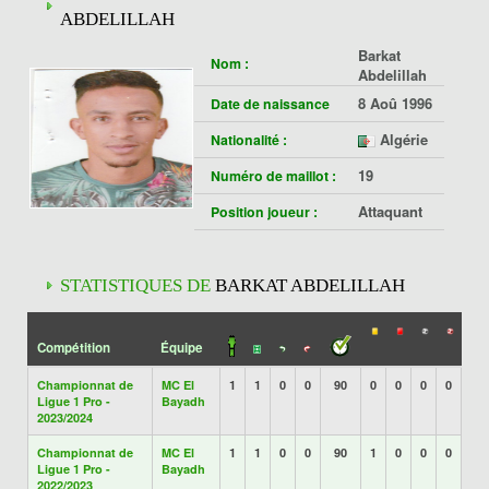
ABDELILLAH
Barkat
Nom :
Abdelillah
8 Aoû 1996
Date de naissance
Algérie
Nationalité :
19
Numéro de maillot :
Attaquant
Position joueur :
STATISTIQUES DE
BARKAT ABDELILLAH
Compétition
Équipe
Championnat de
MC El
1
1
0
0
90
0
0
0
0
Ligue 1 Pro -
Bayadh
2023/2024
Championnat de
MC El
1
1
0
0
90
1
0
0
0
Ligue 1 Pro -
Bayadh
2022/2023