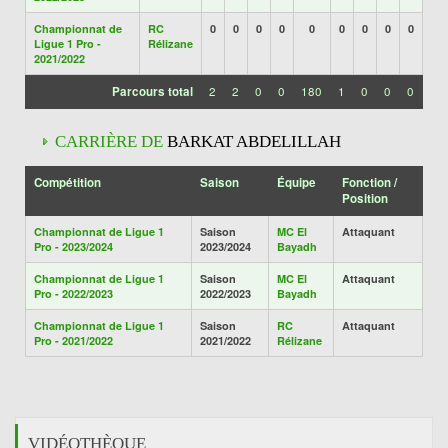
Championnat de
RC
0
0
0
0
0
0
0
0
0
Ligue 1 Pro -
Rélizane
2021/2022
Parcours total
2
2
0
0
180
1
0
0
0
CARRIÈRE DE
BARKAT ABDELILLAH
Compétition
Saison
Équipe
Fonction /
Position
Championnat de Ligue 1
Saison
MC El
Attaquant
Pro - 2023/2024
2023/2024
Bayadh
Championnat de Ligue 1
Saison
MC El
Attaquant
Pro - 2022/2023
2022/2023
Bayadh
Championnat de Ligue 1
Saison
RC
Attaquant
Pro - 2021/2022
2021/2022
Rélizane
VIDÉOTHÈQUE