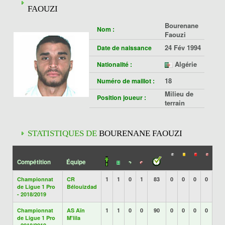
FAOUZI
Bourenane
Nom :
Faouzi
24 Fév 1994
Date de naissance
Algérie
Nationalité :
18
Numéro de maillot :
Milieu de
Position joueur :
terrain
STATISTIQUES DE
BOURENANE FAOUZI
Compétition
Équipe
Championnat
CR
1
1
0
1
83
0
0
0
0
de Ligue 1 Pro
Bélouizdad
- 2018/2019
Championnat
AS Aïn
1
1
0
0
90
0
0
0
0
de Ligue 1 Pro
M'lila