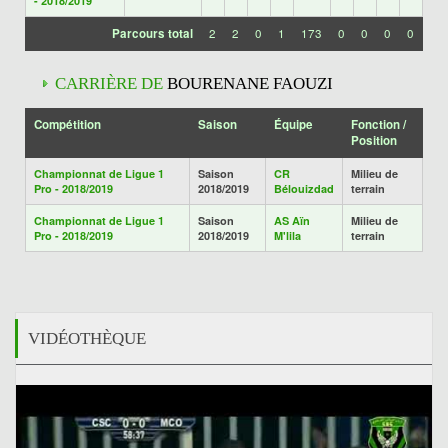
- 2018/2019
Parcours total
2
2
0
1
173
0
0
0
0
CARRIÈRE DE
BOURENANE FAOUZI
Compétition
Saison
Équipe
Fonction /
Position
Championnat de Ligue 1
Saison
CR
Milieu de
Pro - 2018/2019
2018/2019
Bélouizdad
terrain
Championnat de Ligue 1
Saison
AS Aïn
Milieu de
Pro - 2018/2019
2018/2019
M'lila
terrain
VIDÉOTHÈQUE