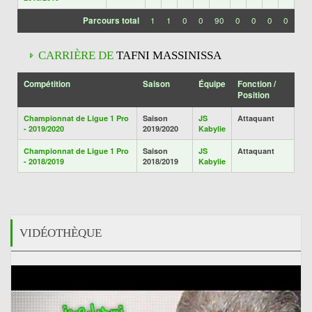
Parcours total
1
1
0
0
90
0
0
0
0
CARRIÈRE DE
TAFNI MASSINISSA
Compétition
Saison
Équipe
Fonction /
Position
Championnat de Ligue 1 Pro
Saison
JS
Attaquant
- 2019/2020
2019/2020
Kabylie
Championnat de Ligue 1 Pro
Saison
JS
Attaquant
- 2018/2019
2018/2019
Kabylie
VIDÉOTHÈQUE