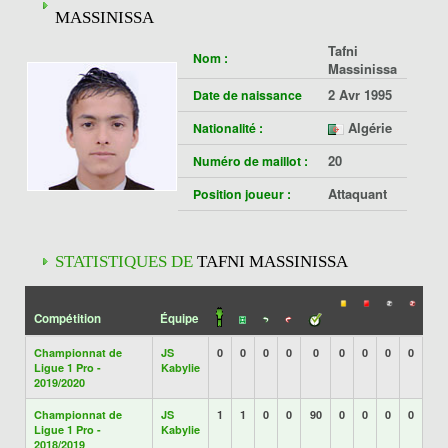
MASSINISSA
Tafni
Nom :
Massinissa
2 Avr 1995
Date de naissance
Algérie
Nationalité :
20
Numéro de maillot :
Attaquant
Position joueur :
STATISTIQUES DE
TAFNI MASSINISSA
Compétition
Équipe
Championnat de
JS
0
0
0
0
0
0
0
0
0
Ligue 1 Pro -
Kabylie
2019/2020
Championnat de
JS
1
1
0
0
90
0
0
0
0
Ligue 1 Pro -
Kabylie
2018/2019