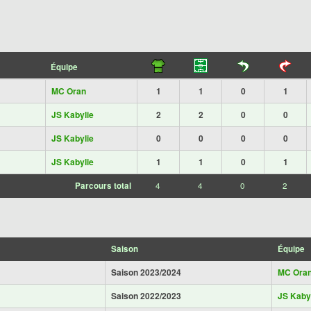
Équipe
MC Oran
1
1
0
1
JS Kabylie
2
2
0
0
JS Kabylie
0
0
0
0
JS Kabylie
1
1
0
1
Parcours total
4
4
0
2
Saison
Équipe
Saison 2023/2024
MC Ora
Saison 2022/2023
JS Kaby