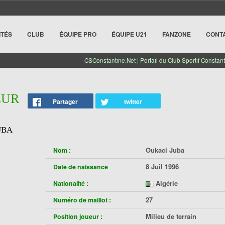
ITÉS
CLUB
ÉQUIPE PRO
ÉQUIPE U21
FANZONE
CONT
CSConstantine.Net | Portail du Club Sportif Constant
EUR
Partager
twitter
UBA
Oukaci Juba
Nom :
8 Juil 1996
Date de naissance
Algérie
Nationalité :
27
Numéro de maillot :
Milieu de terrain
Position joueur :