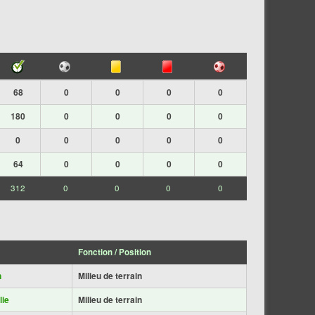
68
0
0
0
0
180
0
0
0
0
0
0
0
0
0
64
0
0
0
0
312
0
0
0
0
Fonction / Position
n
Milieu de terrain
lie
Milieu de terrain