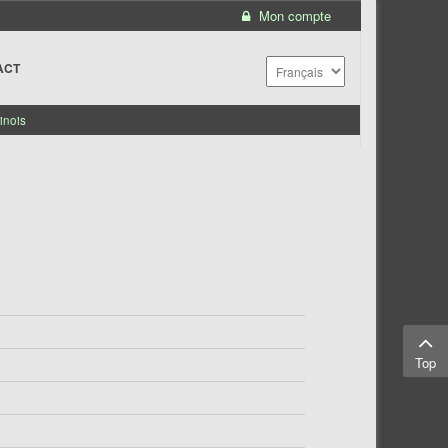
Mon compte
ACT
inois
Top