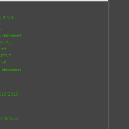
020/2021
O
& classement
 du CSC
taff
SERVE
taff
& classement
019/2020
aff CSConstantine