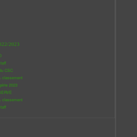
022/2023
O
taff
 du CSC
& classement
gérie 2023
SERVE
& classement
taff