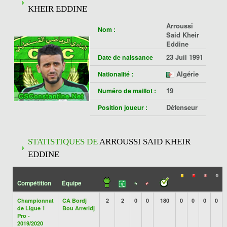
KHEIR EDDINE
Arroussi
Nom :
Said Kheir
Eddine
23 Juil 1991
Date de naissance
Algérie
Nationalité :
19
Numéro de maillot :
Défenseur
Position joueur :
STATISTIQUES DE
ARROUSSI SAID KHEIR
EDDINE
Compétition
Équipe
Championnat
CA Bordj
2
2
0
0
180
0
0
0
0
de Ligue 1
Bou Arreridj
Pro -
2019/2020