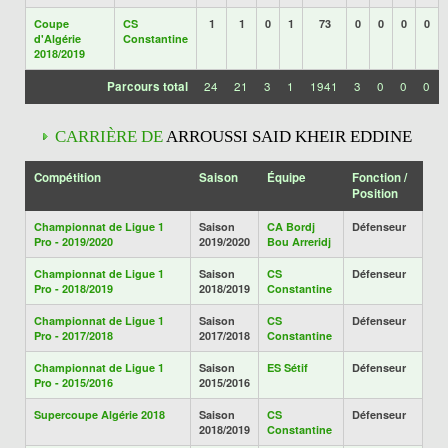
Coupe
CS
1
1
0
1
73
0
0
0
0
d'Algérie
Constantine
2018/2019
Parcours total
24
21
3
1
1941
3
0
0
0
CARRIÈRE DE
ARROUSSI SAID KHEIR EDDINE
Compétition
Saison
Équipe
Fonction /
Position
Championnat de Ligue 1
Saison
CA Bordj
Défenseur
Pro - 2019/2020
2019/2020
Bou Arreridj
Championnat de Ligue 1
Saison
CS
Défenseur
Pro - 2018/2019
2018/2019
Constantine
Championnat de Ligue 1
Saison
CS
Défenseur
Pro - 2017/2018
2017/2018
Constantine
Championnat de Ligue 1
Saison
ES Sétif
Défenseur
Pro - 2015/2016
2015/2016
Supercoupe Algérie 2018
Saison
CS
Défenseur
2018/2019
Constantine