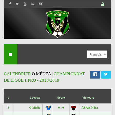
CALENDRIER
O MÉDÉA
| CHAMPIONNAT
DE LIGUE 1 PRO - 2018/2019
';
J
Locaux
Score
Visiteurs
3
O Médéa
0 - 0
AS Aïn M'lila