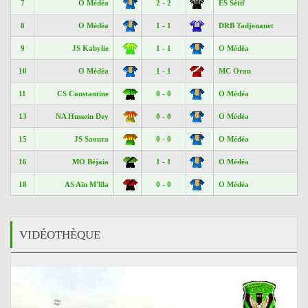
7
O Médéa
2 - 2
ES Sétif
8
O Médéa
1 - 1
DRB Tadjenanet
9
JS Kabylie
1 - 1
O Médéa
10
O Médéa
1 - 1
MC Oran
11
CS Constantine
0 - 0
O Médéa
13
NA Hussein Dey
0 - 0
O Médéa
15
JS Saoura
0 - 0
O Médéa
16
MO Béjaia
1 - 1
O Médéa
18
AS Aïn M'lila
0 - 0
O Médéa
VIDÉOTHÈQUE