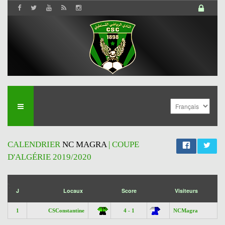
CALENDRIER
NC MAGRA
| COUPE
D'ALGÉRIE 2019/2020
';
J
Locaux
Score
Visiteurs
1
CSConstantine
4 - 1
NCMagra