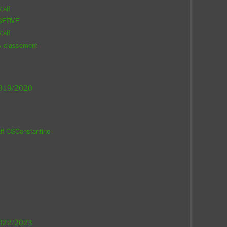
taff
SERVE
taff
& classement
019/2020
aff CSConstantine
022/2023