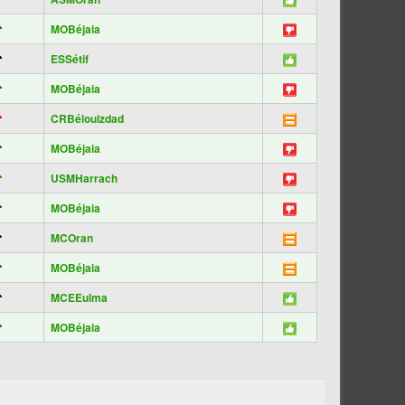
MOBéjaia
ESSétif
MOBéjaia
CRBélouizdad
MOBéjaia
USMHarrach
MOBéjaia
MCOran
MOBéjaia
MCEEulma
MOBéjaia