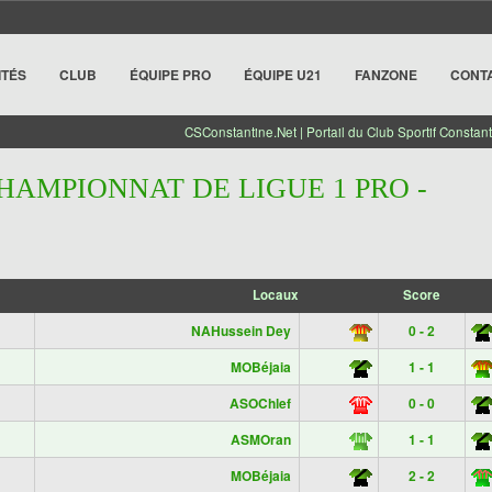
ITÉS
CLUB
ÉQUIPE PRO
ÉQUIPE U21
FANZONE
CONT
CSConstantine.Net | Portail du Club Sportif Constant
CHAMPIONNAT DE LIGUE 1 PRO -
Locaux
Score
NAHussein Dey
0 - 2
MOBéjaia
1 - 1
ASOChlef
0 - 0
ASMOran
1 - 1
MOBéjaia
2 - 2