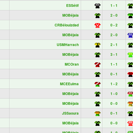
ESSétif
1 - 1
MOBéjaia
2 - 0
CRBélouizdad
0 - 2
MOBéjaia
2 - 0
USMHarrach
2 - 1
MOBéjaia
3 - 1
MCOran
1 - 1
MOBéjaia
0 - 1
MCEEulma
1 - 2
MOBéjaia
1 - 0
MOBéjaia
0 - 0
JSSaoura
0 - 1
MOBéjaia
0 - 0
MOBéjaia
1 - 0