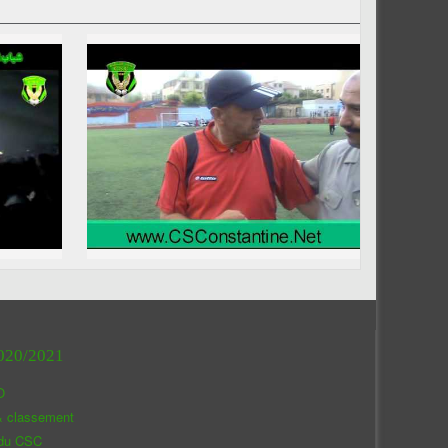
020/2021
O
& classement
 du CSC