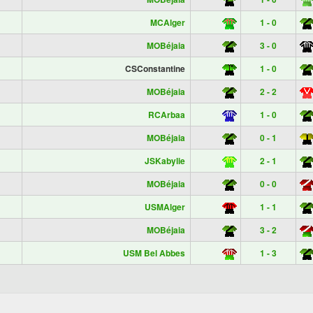
MCAlger
1 - 0
MOBéjaia
3 - 0
CSConstantine
1 - 0
MOBéjaia
2 - 2
RCArbaa
1 - 0
MOBéjaia
0 - 1
JSKabylie
2 - 1
MOBéjaia
0 - 0
USMAlger
1 - 1
MOBéjaia
3 - 2
USM Bel Abbes
1 - 3