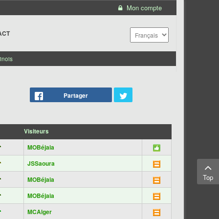
Mon compte
ACT
inois
Partager
Visiteurs
MOBéjaia
JSSaoura
Top
MOBéjaia
MOBéjaia
MCAlger