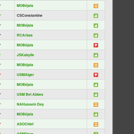
MOBéjaia
CSConstantine
MOBéjaia
RCArbaa
MOBéjaia
JSKabylie
MOBéjaia
USMAlger
MOBéjaia
USM Bel Abbes
NAHussein Dey
MOBéjaia
ASOChlef
ASMOran