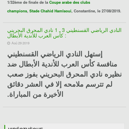
1/32ème de finale de la
Coupe arabe des clubs
champions
,
Stade Chahid Hamlaoui
, Constantine, le 27/08/2019.
النادي الرياضي القسنطيني 3 ـ 1 نادي المحرق البحريني
: كأس العرب للأندية الأبطال
Aoû 29 2019
إستهل
النادي الرياضي القسنطيني
منافسة
كأس العرب للأندية الأبطال
ضد
نظيره
نادي المحرق البحريني
بفوز صعب
لم تترسم ملامحه إلا في العشر دقائق
الأخيرة من المباراة.