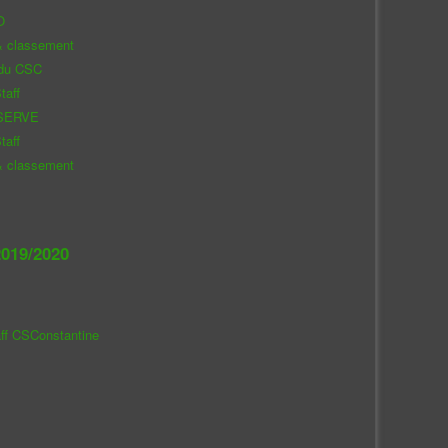
O
& classement
 du CSC
taff
SERVE
taff
& classement
019/2020
aff CSConstantine