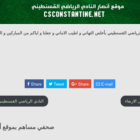
رياضي القسنطيني بأخلص التهاني و اطيب الاماني و جعلنا و اياكم من المباركين و ال
Share
Tweet
Share
E-mail
الاربعاء
النادي الرياضي القسنطيني
صحفي مساهم بموقع أنص