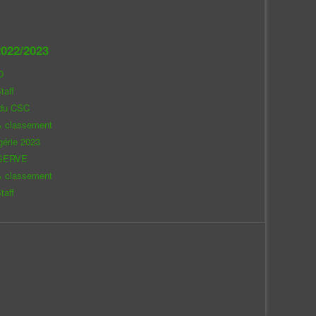
022/2023
O
taff
 du CSC
& classement
gérie 2023
SERVE
& classement
taff