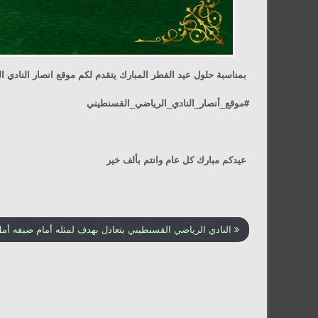
بمناسبة حلول عيد الفطر المبارك يتقدم لكم موقع انصار النادي ال
#موقع_أنصار_النادي_الرياضي_القسنطيني
عيدكم مبارك كل عام وانتم بألف خير
النادي الرياضي القسنطيني يتعادل بهدف لمثله أمام ضيفه أمل 