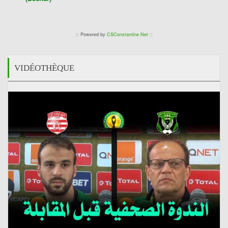
:: Powered by
CSConstantine.Net
::
VIDÉOTHÈQUE