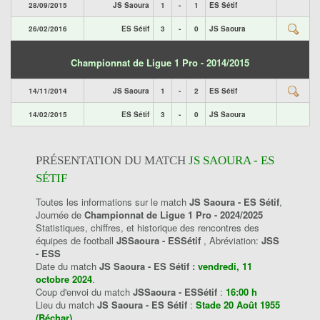
28/09/2015
JS Saoura
1
-
1
ES Sétif
26/02/2016
ES Sétif
3
-
0
JS Saoura
Championnat de Ligue 1 Pro - 2014/2015
14/11/2014
JS Saoura
1
-
2
ES Sétif
14/02/2015
ES Sétif
3
-
0
JS Saoura
PRÉSENTATION DU MATCH
JS SAOURA - ES
SÉTIF
Toutes les informations sur le match
JS Saoura - ES Sétif
,
Journée de
Championnat de Ligue 1 Pro - 2024/2025
Statistiques, chiffres, et historique des rencontres des
équipes de football
JSSaoura - ESSétif
, Abréviation:
JSS
- ESS
Date du match
JS Saoura - ES Sétif :
vendredi, 11
octobre 2024
.
Coup d'envoi du match
JSSaoura - ESSétif
:
16:00 h
Lieu du match
JS Saoura - ES Sétif
:
Stade 20 Août 1955
(Béchar)