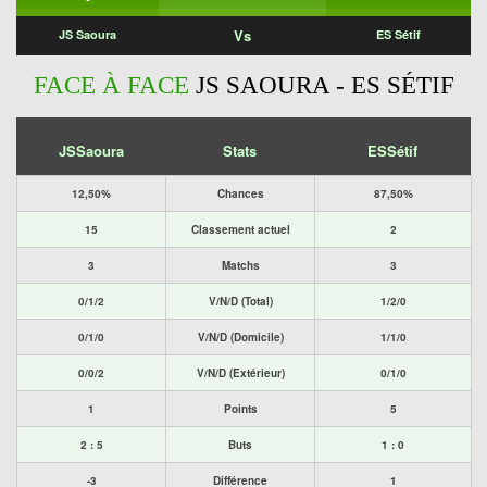
Vs
JS Saoura
ES Sétif
FACE À FACE
JS SAOURA - ES SÉTIF
JSSaoura
Stats
ESSétif
12,50%
Chances
87,50%
15
Classement actuel
2
3
Matchs
3
0/1/2
V/N/D (Total)
1/2/0
0/1/0
V/N/D (Domicile)
1/1/0
0/0/2
V/N/D (Extérieur)
0/1/0
1
Points
5
2 : 5
Buts
1 : 0
-3
Différence
1