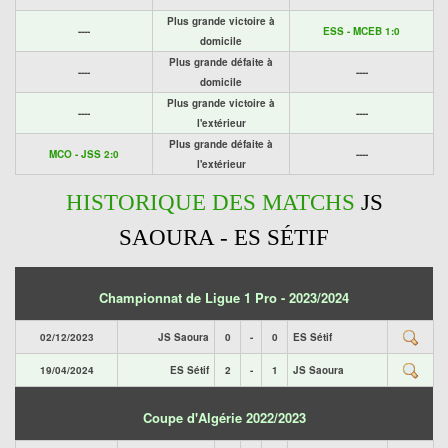
Plus grande victoire à
----
ESS - MCEB 1:0
domicile
Plus grande défaite à
----
----
domicile
Plus grande victoire à
----
----
l'extérieur
Plus grande défaite à
MCO - JSS 2:0
----
l'extérieur
HISTORIQUE DES MATCHS
JS
SAOURA - ES SÉTIF
Championnat de Ligue 1 Pro - 2023/2024
02/12/2023
JS Saoura
0
-
0
ES Sétif
19/04/2024
ES Sétif
2
-
1
JS Saoura
Coupe d'Algérie 2022/2023