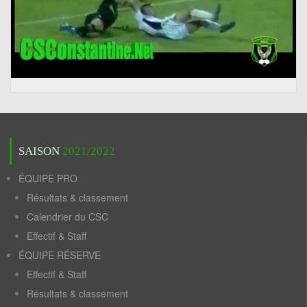
SAISON
2021/2022
ÉQUIPE PRO
Résultats & classement
Calendrier du CSC
Effectif & Staff
ÉQUIPE RÉSERVE
Effectif & Staff
Résultats & classement