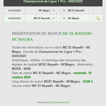
Championnat de Ligue 1 Pro - 2022/2023
15/10/2022
NC Magra
1
-
0
MC El Bayadh
18/05/2023
MC El Bayadh
1
-
0
NC Magra
PRÉSENTATION DU MATCH
MC EL BAYADH -
NC MAGRA
Toutes les informations sur le match
MC El Bayadh - NC
Magra
, Journée de
Championnat de Ligue 1 Pro -
2024/2025
Statistiques, chiffres, et historique des rencontres des
équipes de football
MCEl Bayadh - NCMagra
, Abréviation:
MCEB - NCM
Date du match
MC El Bayadh - NC Magra :
vendredi, 18
octobre 2024
.
Coup d'envoi du match
MCEl Bayadh - NCMagra
:
16:00 h
Lieu du match
MC El Bayadh - NC Magra
:
:: Powered by
CSConstantine.Net
::