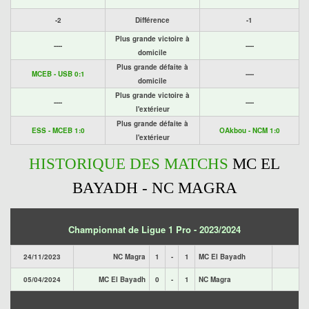
-2
Différence
-1
Plus grande victoire à
----
----
domicile
Plus grande défaite à
MCEB - USB 0:1
----
domicile
Plus grande victoire à
----
----
l'extérieur
Plus grande défaite à
ESS - MCEB 1:0
OAkbou - NCM 1:0
l'extérieur
HISTORIQUE DES MATCHS
MC EL
BAYADH - NC MAGRA
Championnat de Ligue 1 Pro - 2023/2024
24/11/2023
NC Magra
1
-
1
MC El Bayadh
05/04/2024
MC El Bayadh
0
-
1
NC Magra