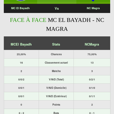
Vs
MC El Bayadh
NC Magra
FACE À FACE
MC EL BAYADH - NC
MAGRA
MCEl Bayadh
Stats
NCMagra
25,00%
Chances
75,00%
16
Classement actuel
13
2
Matchs
3
0/0/2
V/N/D (Total)
0/2/1
0/0/1
V/N/D (Domicile)
0/1/0
0/0/1
V/N/D (Extérieur)
0/1/1
0
Points
2
0 : 2
Buts
0 : 1