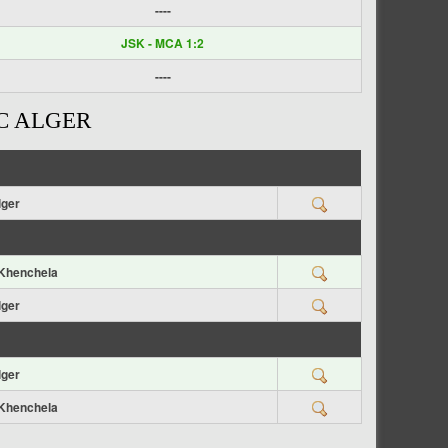
----
JSK - MCA 1:2
----
C ALGER
lger
Khenchela
lger
lger
Khenchela