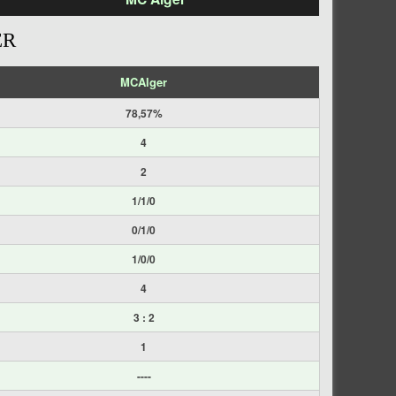
ER
MCAlger
78,57%
4
2
1/1/0
0/1/0
1/0/0
4
3 : 2
1
----