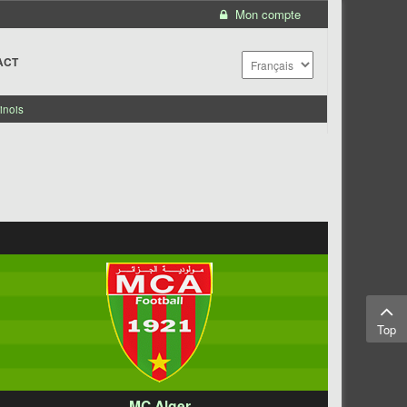
Mon compte
ACT
inois
Top
MC Alger