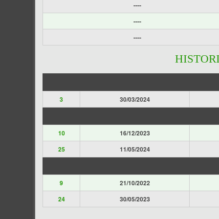
----
----
----
HISTOR
3
30/03/2024
10
16/12/2023
25
11/05/2024
9
21/10/2022
24
30/05/2023