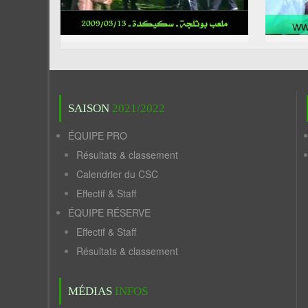
SAISON
2021/2022
ÉQUIPE PRO
Résultats & classement
Calendrier du CSC
Effectif & Staff
ÉQUIPE RÉSERVE
Effectif & Staff
Résultats & classement
MÉDIAS
INFOS