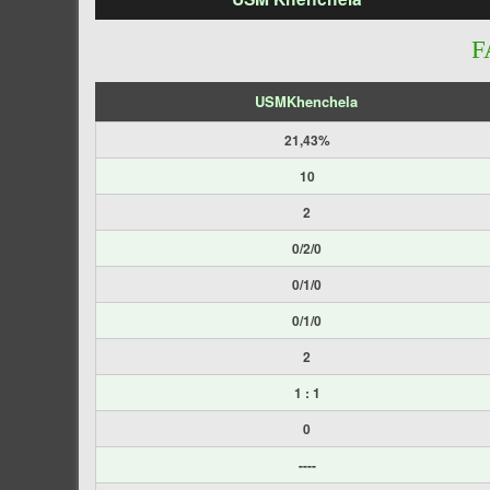
F
USMKhenchela
21,43%
10
2
0/2/0
0/1/0
0/1/0
2
1 : 1
0
----