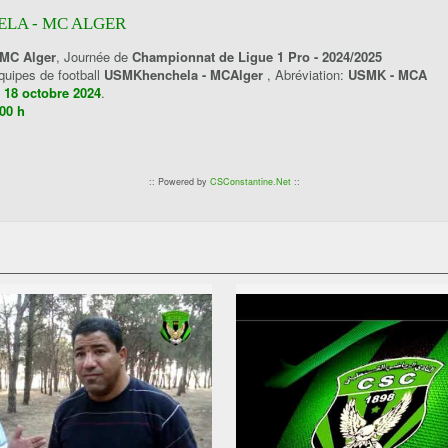
LA - MC ALGER
 MC Alger
, Journée de
Championnat de Ligue 1 Pro - 2024/2025
équipes de football
USMKhenchela - MCAlger
, Abréviation:
USMK - MCA
 18 octobre 2024
.
00 h
:: Powered by
CSConstantine.Net
::