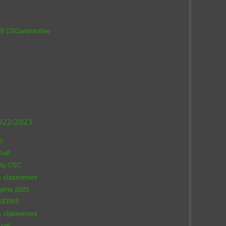
aff CSConstantine
022/2023
O
taff
 du CSC
& classement
gérie 2023
SERVE
& classement
taff