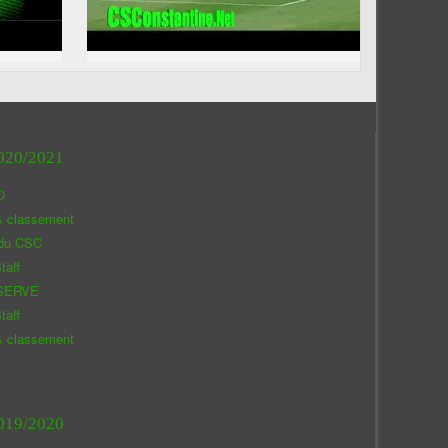
020/2021
O
& classement
 du CSC
taff
SERVE
taff
& classement
019/2020