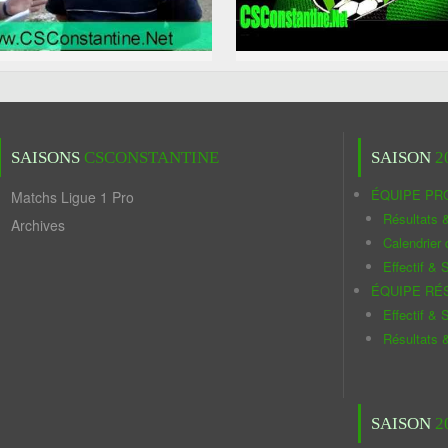
SAISONS
CSCONSTANTINE
SAISON
2
ÉQUIPE PR
Matchs Ligue 1 Pro
Résultats 
Archives
Calendrier
Effectif & S
ÉQUIPE RÉ
Effectif & S
Résultats 
SAISON
2