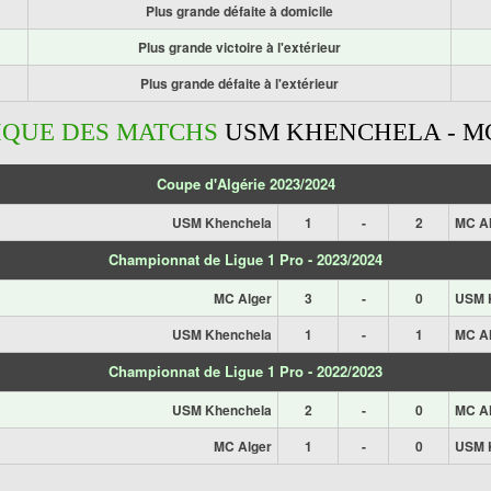
Plus grande défaite à domicile
Plus grande victoire à l'extérieur
Plus grande défaite à l'extérieur
IQUE DES MATCHS
USM KHENCHELA - M
Coupe d'Algérie 2023/2024
USM Khenchela
1
-
2
MC A
Championnat de Ligue 1 Pro - 2023/2024
MC Alger
3
-
0
USM 
USM Khenchela
1
-
1
MC A
Championnat de Ligue 1 Pro - 2022/2023
USM Khenchela
2
-
0
MC A
MC Alger
1
-
0
USM 