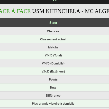
ACE À FACE
USM KHENCHELA - MC ALG
Stats
Chances
Classement actuel
Matchs
V/N/D (Total)
V/N/D (Domicile)
V/N/D (Extérieur)
Points
Buts
Différence
Plus grande victoire à domicile