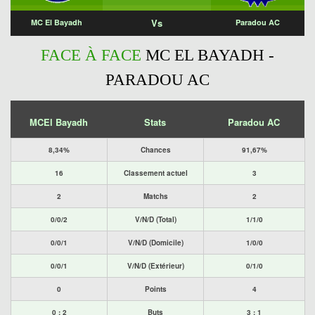
Vs
MC El Bayadh
Paradou AC
FACE À FACE
MC EL BAYADH -
PARADOU AC
MCEl Bayadh
Stats
Paradou AC
8,34%
Chances
91,67%
16
Classement actuel
3
2
Matchs
2
0/0/2
V/N/D (Total)
1/1/0
0/0/1
V/N/D (Domicile)
1/0/0
0/0/1
V/N/D (Extérieur)
0/1/0
0
Points
4
0 : 2
Buts
3 : 1