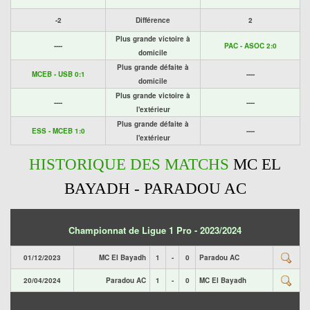
-2
Différence
2
Plus grande victoire à
----
PAC - ASOC 2:0
domicile
Plus grande défaite à
MCEB - USB 0:1
----
domicile
Plus grande victoire à
----
----
l'extérieur
Plus grande défaite à
ESS - MCEB 1:0
----
l'extérieur
HISTORIQUE DES MATCHS
MC EL
BAYADH - PARADOU AC
Championnat de Ligue 1 Pro - 2023/2024
01/12/2023
MC El Bayadh
1
-
0
Paradou AC
20/04/2024
Paradou AC
1
-
0
MC El Bayadh