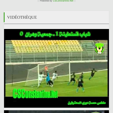
:: Powered by
CSConstantine.Net
::
VIDÉOTHÈQUE