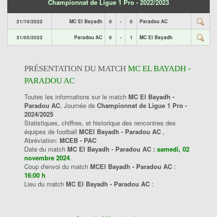
Championnat de Ligue 1 Pro - 2022/2023
21/10/2022
MC El Bayadh
0
-
0
Paradou AC
31/05/2023
Paradou AC
0
-
1
MC El Bayadh
PRÉSENTATION DU MATCH
MC EL BAYADH -
PARADOU AC
Toutes les informations sur le match
MC El Bayadh -
Paradou AC
, Journée de
Championnat de Ligue 1 Pro -
2024/2025
Statistiques, chiffres, et historique des rencontres des
équipes de football
MCEl Bayadh - Paradou AC
,
Abréviation:
MCEB - PAC
Date du match
MC El Bayadh - Paradou AC :
samedi, 02
novembre 2024
.
Coup d'envoi du match
MCEl Bayadh - Paradou AC
:
16:00 h
Lieu du match
MC El Bayadh - Paradou AC
: