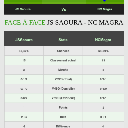
Vs
JS Saoura
NC Magra
FACE À FACE
JS SAOURA - NC MAGRA
JSSaoura
Stats
NCMagra
35,42%
Chances
64,59%
15
Classement actuel
13
3
Matchs
3
0/1/2
V/N/D (Total)
0/2/1
0/1/0
V/N/D (Domicile)
0/1/0
0/0/2
V/N/D (Extérieur)
0/1/1
1
Points
2
2 : 5
Buts
0 : 1
-3
Différence
-1