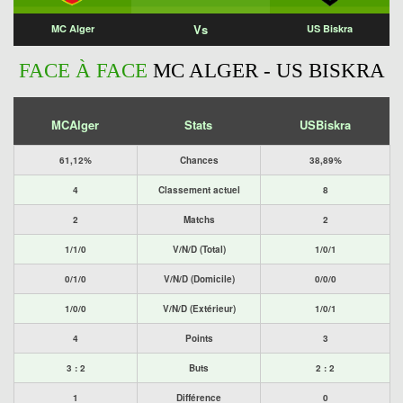
Vs
MC Alger
US Biskra
FACE À FACE
MC ALGER - US BISKRA
MCAlger
Stats
USBiskra
61,12%
Chances
38,89%
4
Classement actuel
8
2
Matchs
2
1/1/0
V/N/D (Total)
1/0/1
0/1/0
V/N/D (Domicile)
0/0/0
1/0/0
V/N/D (Extérieur)
1/0/1
4
Points
3
3 : 2
Buts
2 : 2
1
Différence
0