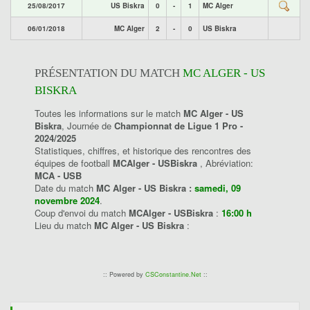
25/08/2017
US Biskra
0
-
1
MC Alger
06/01/2018
MC Alger
2
-
0
US Biskra
PRÉSENTATION DU MATCH
MC ALGER - US
BISKRA
Toutes les informations sur le match
MC Alger - US
Biskra
, Journée de
Championnat de Ligue 1 Pro -
2024/2025
Statistiques, chiffres, et historique des rencontres des
équipes de football
MCAlger - USBiskra
, Abréviation:
MCA - USB
Date du match
MC Alger - US Biskra :
samedi, 09
novembre 2024
.
Coup d'envoi du match
MCAlger - USBiskra
:
16:00 h
Lieu du match
MC Alger - US Biskra
:
:: Powered by
CSConstantine.Net
::